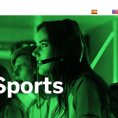
osotros
Servicios +
+10 años
Blog
ESP