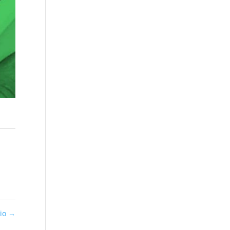
nio
→