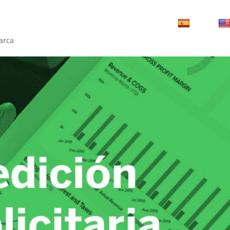
osotros
Servicios +
+10 años
Blog
ESP
arca