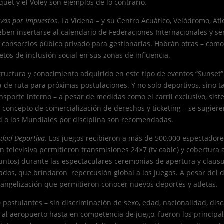
quet y el Vóley son ejemplos de lo contrario.
ivas por Impuestos
. La Videna – y su Centro Acuático, Velódromo, At
deben insertarse al calendario de Federaciones Internacionales y s
 consorcios púbico privado para gestionarlas. Habrán otras – como
etos de inclusión social en sus zonas de influencia.
tructura y conocimiento adquirido en este tipo de eventos “Sunset” 
a de ruta para próximas postulaciones. Y no solo deportivos, sino t
sporte interno – a pesar de medidas como el carril exclusivo, sist
r concepto de comercialización de derechos y ticketing – se sugi
d o los Mundiales por disciplina son recomendadas.
edad Deportiva
. Los juegos recibieron a más de 500,000 espectadore
 televisiva permitieron transmisiones 24×7 (tv cable) y cobertura a
 puntos) durante las espectaculares ceremonias de apertura y claus
dos, que brindaron repercusión global a los Juegos. A pesar del dé
vangelización que permitieron conocer nuevos deportes y atletas.
 postulantes – sin discriminación de sexo, edad, nacionalidad, dis
da al aeropuerto hasta en competencia de juego, fueron los princip