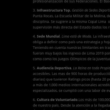
profesionalización de sus Federaciones. El Bás
3.
Infraestructura Top.
Gestión de Sedes Deport
Punta Rocas, La Escuela Militar de la Molina, 
disciplina. Se sugiere a la misma Copal Lima o
supervisión más directa del Estado dados los r
4.
Sede Mundial
.
Lima está de Moda.
La infraes
obliga a definir como país una estrategia y hoj
Teniendo en cuenta nuestras limitantes en tran
fueron muy bajos los ingreso de Lima 2019 po
como como los Juegos Olímpicos de la Juventu
5.
Audiencia Deportiva
.
La Reina en toda Propi
accesibles. Las mas de 900 horas de producción
diarias) que tuvieron Ratings picos (hasta 20
a más de 1,000 medios internacionales acredita
especializados, se cumplió con una labor de e
6.
Cultura de Voluntariado
.Los más de 100,000
de nuestro país. Desde la atención a la llega