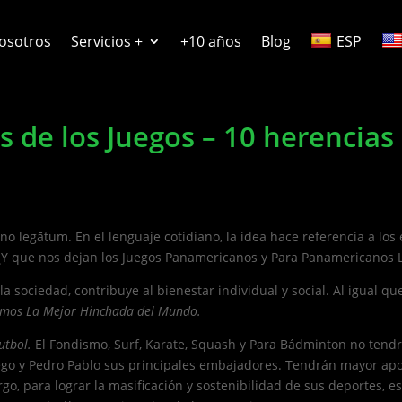
osotros
Servicios +
+10 años
Blog
ESP
s de los Juegos – 10 herencia
no legātum. En el lenguaje cotidiano, la idea hace referencia a lo
 ¿Y que nos dejan los Juegos Panamericanos y Para Panamericanos 
la sociedad, contribuye al bienestar individual y social. Al igual que
mos
La Mejor Hinchada del Mundo.
utbol.
El Fondismo, Surf, Karate, Squash y Para Bádminton no tendrá
Diego y Pedro Pablo sus principales embajadores. Tendrán mayor apo
go, para lograr la masificación y sostenibilidad de sus deportes, 