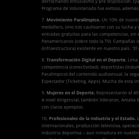
derrochando entusiasmo y pre disposición. Qu
Programa de Voluntariado fue exitoso, además
7.
Movimiento Paralímpico.
Un 10% de nuestra
medallero, sino nos cautivaron con su lucha y c
entradas gratuitas para las competencias, sin
Panamericanos (sobre todo la TV). Campañas ind
(infraestructura) existente en nuestro país.
“El
8.
Transformación Digital en el Deporte.
Lima 
competencia (conectividad), deportistas (indum
Paralímpico) del contenido audiovisual, la seg
Espectador (Ticketing, Apps). Mucha de esta in
9.
Mujeres en el Deporte.
Representaron el 45%
A nivel dirigencial, también lideraron. Amalia
con claros ejemplos.
10.
Profesionales de la Industria y el Estado.
internacionales, producción televisiva, opera
industria deportiva – aun inmadura en nuestro 