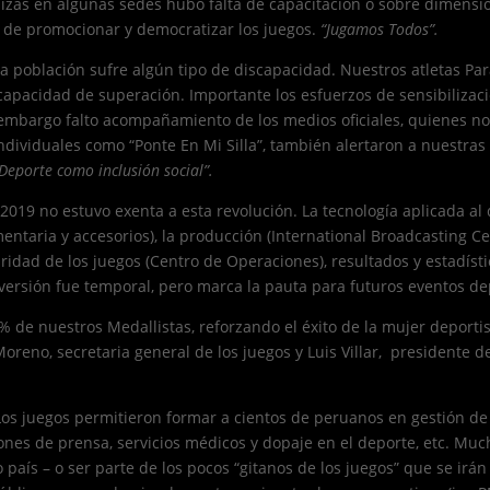
izás en algunas sedes hubo falta de capacitación o sobre dimensi
 de promocionar y democratizar los juegos.
“Jugamos Todos”.
 población sufre algún tipo de discapacidad. Nuestros atletas Pa
apacidad de superación. Importante los esfuerzos de sensibilización
 embargo falto acompañamiento de los medios oficiales, quienes n
ividuales como “Ponte En Mi Silla”, también alertaron a nuestras a
 Deporte como inclusión social”.
2019 no estuvo exenta a esta revolución. La tecnología aplicada al
entaria y accesorios), la producción (International Broadcasting Ce
uridad de los juegos (Centro de Operaciones), resultados y estadíst
versión fue temporal, pero marca la pauta para futuros eventos dep
 de nuestros Medallistas, reforzando el éxito de la mujer deportis
 Moreno, secretaria general de los juegos y Luis Villar, presidente 
Los juegos permitieron formar a cientos de peruanos en gestión de
ciones de prensa, servicios médicos y dopaje en el deporte, etc. M
país – o ser parte de los pocos “gitanos de los juegos” que se irá